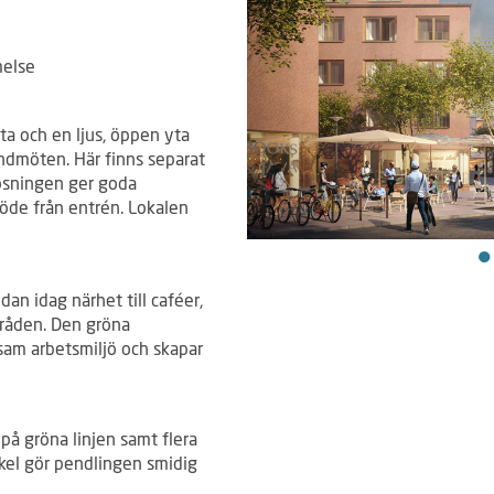
melse
a och en ljus, öppen yta
undmöten. Här finns separat
lösningen ger goda
löde från entrén. Lokalen
an idag närhet till caféer,
råden. Den gröna
vsam arbetsmiljö och skapar
på gröna linjen samt flera
ykel gör pendlingen smidig