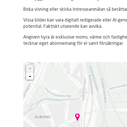
Boka visning eller skicka intresseanmälan så berättar
Vissa bilder kan vara digitalt redigerade eller AI‑gen
potential. Faktiskt utseende kan avvika.
Angiven hyra är exklusive moms, värme och fastighe
tecknar eget abonnemang för el samt försäkringar.
L
+
a
d
-
d
a
r
.
.
.