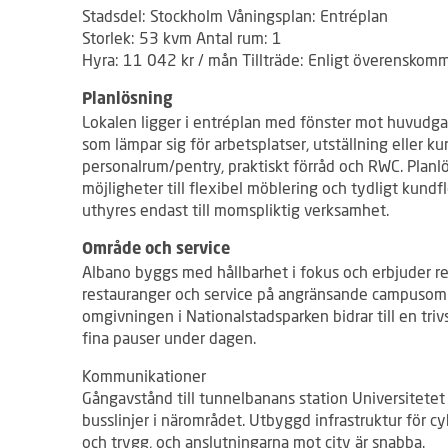
Stadsdel: Stockholm Våningsplan: Entréplan
Storlek: 53 kvm Antal rum: 1
Hyra: 11 042 kr / mån Tillträde: Enligt överenskom
Planlösning
Lokalen ligger i entréplan med fönster mot huvudgat
som lämpar sig för arbetsplatser, utställning eller k
personalrum/pentry, praktiskt förråd och RWC. Plan
möjligheter till flexibel möblering och tydligt kundf
uthyres endast till momspliktig verksamhet.
Område och service
Albano byggs med hållbarhet i fokus och erbjuder red
restauranger och service på angränsande campusom
omgivningen i Nationalstadsparken bidrar till en tri
fina pauser under dagen.
Kommunikationer
Gångavstånd till tunnelbanans station Universitetet 
busslinjer i närområdet. Utbyggd infrastruktur för c
och trygg, och anslutningarna mot city är snabba.