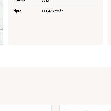
53 kvm
Storlek
11.042 kr/mån
Hyra