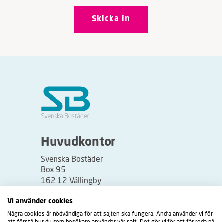
Huvudkontor
Svenska Bostäder
Box 95
162 12 Vällingby
Besöksadress:
Vi använder cookies
Vällingbyplan 2
Några cookies är nödvändiga för att sajten ska fungera. Andra använder vi för
att förstå hur du som besökare använder vår sajt. Det gör vi för att får reda på