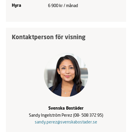
6 900 kr / månad
Hyra
Kontaktperson för visning
Svenska Bostäder
Sandy Ingelström Perez
(08- 508 372 95)
sandy.perez@svenskabostader.se