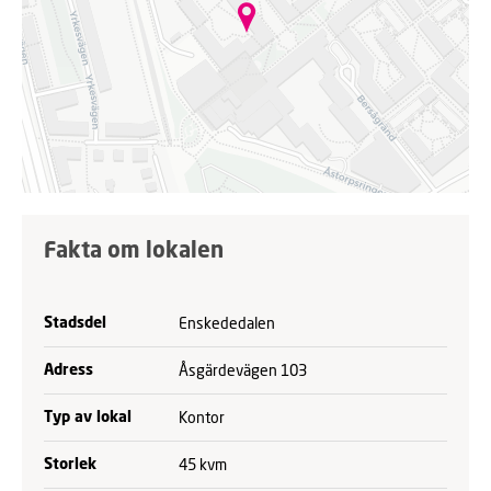
.
Fakta om lokalen
Enskededalen
Stadsdel
Åsgärdevägen 103
Adress
Kontor
Typ av lokal
45 kvm
Storlek