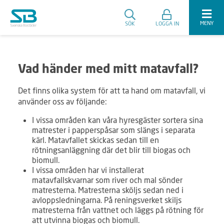
MENY
SÖK
LOGGA IN
Vad händer med mitt matavfall?
Det finns olika system för att ta hand om matavfall, vi
använder oss av följande:
I vissa områden kan våra hyresgäster sortera sina
matrester i papperspåsar som slängs i separata
kärl. Matavfallet skickas sedan till en
rötningsanläggning där det blir till biogas och
biomull.
I vissa områden har vi installerat
matavfallskvarnar som river och mal sönder
matresterna. Matresterna sköljs sedan ned i
avloppsledningarna. På reningsverket skiljs
matresterna från vattnet och läggs på rötning för
att utvinna biogas och biomull.