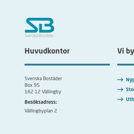
Huvudkontor
Vi b
Svenska Bostäder
Nyp
Box 95
Sto
162 12 Vällingby
Uth
Besöksadress:
Vällingbyplan 2