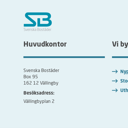
Huvudkontor
Vi b
Svenska Bostäder
Nyp
Box 95
Sto
162 12 Vällingby
Uth
Besöksadress:
Vällingbyplan 2