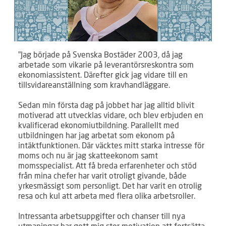
”Jag började på Svenska Bostäder 2003, då jag
arbetade som vikarie på leverantörsreskontra som
ekonomiassistent. Därefter gick jag vidare till en
tillsvidareanställning som kravhandläggare.
Sedan min första dag på jobbet har jag alltid blivit
motiverad att utvecklas vidare, och blev erbjuden en
kvalificerad ekonomiutbildning. Parallellt med
utbildningen har jag arbetat som ekonom på
intäktfunktionen. Där väcktes mitt starka intresse för
moms och nu är jag skatteekonom samt
momsspecialist. Att få breda erfarenheter och stöd
från mina chefer har varit otroligt givande, både
yrkesmässigt som personligt. Det har varit en otrolig
resa och kul att arbeta med flera olika arbetsroller.
Intressanta arbetsuppgifter och chanser till nya
utmaningar har gett mig stor motivation att fortsätta