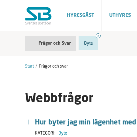
HYRESGÄST
UTHYRES
F
A
Byte
Frågor och Svar
r
v
å
m
g
a
o
r
Start
Frågor och svar
r
k
o
e
c
r
h
a
S
Webbfrågor
v
a
r
Hur byter jag min lägenhet med
KATEGORI:
Byte