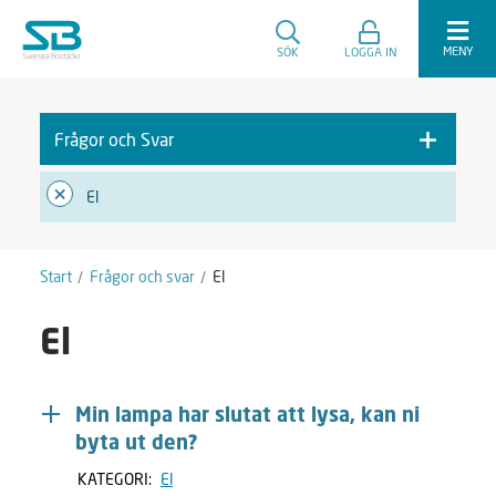
MENY
SÖK
LOGGA IN
Frågor och Svar
F
A
El
r
v
å
m
g
a
o
r
Start
Frågor och svar
El
r
k
o
e
c
r
El
h
a
S
v
Min lampa har slutat att lysa, kan ni
a
byta ut den?
r
KATEGORI:
El