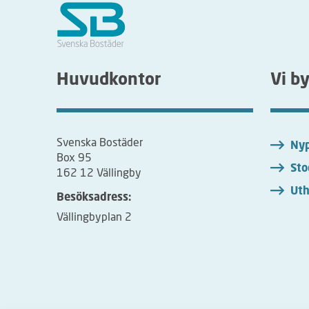
Huvudkontor
Vi b
Svenska Bostäder
Nyp
Box 95
Sto
162 12 Vällingby
Uth
Besöksadress:
Vällingbyplan 2