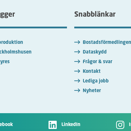
ygger
Snabblänkar
roduktion
Bostadsförmedlinge
ckholmshusen
Dataskydd
yres
Frågor & svar
Kontakt
Lediga jobb
Nyheter
ebook
LinkedIn