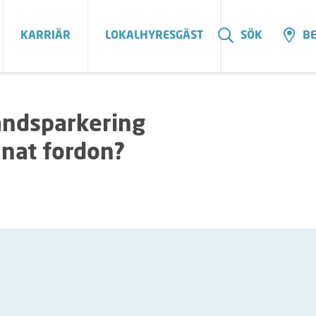
KARRIÄR
LOKALHYRESGÄST
SÖK
BE
tåndsparkering
nnat fordon?