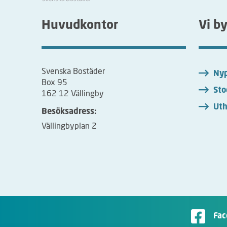
Huvudkontor
Vi b
Svenska Bostäder
Nyp
Box 95
Sto
162 12 Vällingby
Uth
Besöksadress:
Vällingbyplan 2
Fac