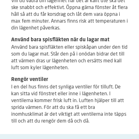
Vill du vädra din lägenhet när det är kallt ute ska det
ske snabbt och effektivt. Öppna gärna fönster åt flera
håll så att du får korsdrag och låt dem vara öppna i
max fem minuter. Annars finns risk att temperaturen i
din lägenhet påverkas.
Använd bara spisfläkten när du lagar mat
Använd bara spisfläkten eller spiskåpan under den tid
som du lagar mat. Står den på i onödan bidrar det till
att värmen dras ur lägenheten och ersätts med kall
luft som kyler lägenheten.
Rengör ventiler
I en del hus finns det synliga ventiler för tilluft. De
kan sitta vid fönstret eller inne i lägenheten. I
ventilerna kommer frisk luft in. Luften hjälper till att
sprida värmen. För att du ska få ett bra
inomhusklimat är det viktigt att ventilerna inte täpps
till och att du rengör dem då och då.