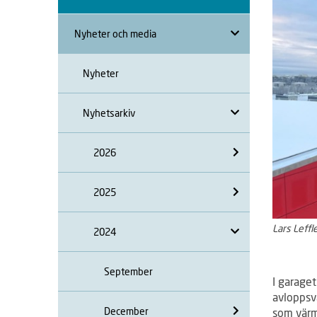
Nyheter och media
Nyheter
Nyhetsarkiv
2026
2025
Lars Leffl
2024
September
I garage
avloppsv
December
som värm