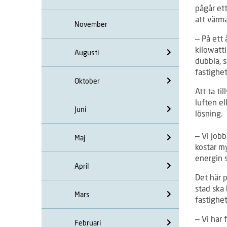
pågår ett
att värm
November
– På ett 
kilowatt
Augusti
dubbla, 
fastighet
Oktober
Att ta ti
luften el
Juni
lösning.
– Vi jobb
Maj
kostar my
energin 
April
Det här p
stad ska 
Mars
fastighet
– Vi har 
Februari