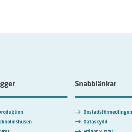
ygger
Snabblänkar
roduktion
Bostadsförmedlinge
ckholmshusen
Dataskydd
yres
Frågor & svar