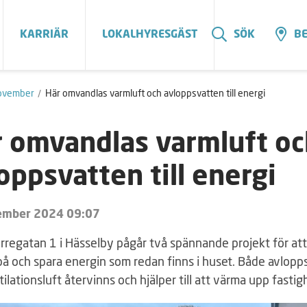
KARRIÄR
LOKALHYRESGÄST
SÖK
BE
ovember
Här omvandlas varmluft och avloppsvatten till energi
 omvandlas varmluft oc
oppsvatten till energi
ember 2024 09:07
rregatan 1 i Hässelby pågår två spännande projekt för att
 på och spara energin som redan finns i huset. Både avlop
ilationsluft återvinns och hjälper till att värma upp fastig