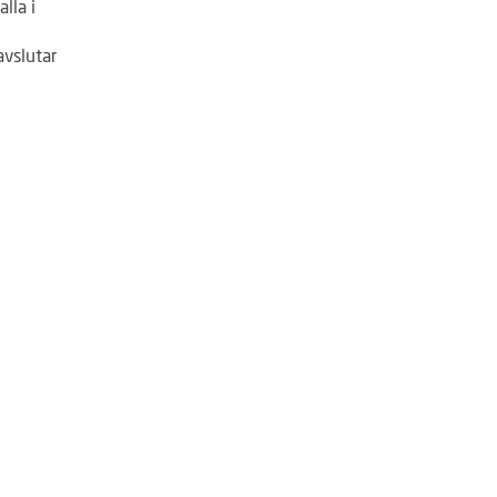
lla i
avslutar