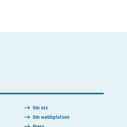
n
Om oss
Om webbplatsen
Press