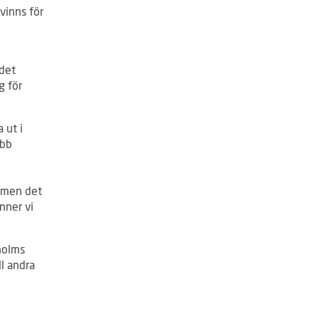
vinns för
 det
g för
 ut i
abb
, men det
nner vi
kholms
ll andra