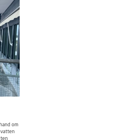
Vattentanken i garaget är nedgrävd i marken.
r hand om
mvatten
eten