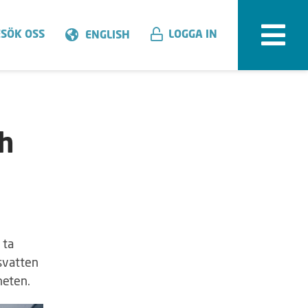
SÖK OSS
LOGGA IN
ENGLISH
h
 ta
psvatten
heten.