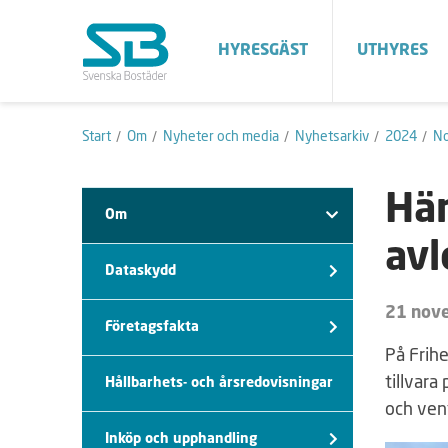
HYRESGÄST
UTHYRES
Start
Om
Nyheter och media
Nyhetsarkiv
2024
N
Här
Om
avl
Dataskydd
21 nov
Företagsfakta
På Frihe
tillvara
Hållbarhets- och årsredovisningar
och vent
Inköp och upphandling