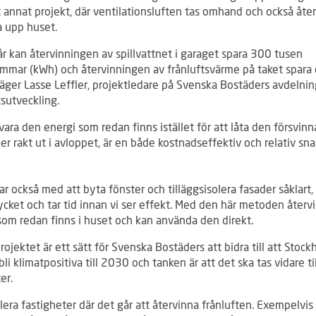
 annat projekt, där ventilationsluften tas omhand och också åter
a upp huset.
år kan återvinningen av spillvattnet i garaget spara 300 tusen
immar (kWh) och återvinningen av frånluftsvärme på taket spara
säger Lasse Leffler, projektledare på Svenska Bostäders avdelnin
sutveckling.
llvara den energi som redan finns istället för att låta den försvinna
ler rakt ut i avloppet, är en både kostnadseffektiv och relativ sn
ar också med att byta fönster och tilläggsisolera fasader såklart
cket och tar tid innan vi ser effekt. Med den här metoden återvi
som redan finns i huset och kan använda den direkt.
rojektet är ett sätt för Svenska Bostäders att bidra till att Stoc
bli klimatpositiva till 2030 och tanken är att det ska tas vidare ti
er.
flera fastigheter där det går att återvinna frånluften. Exempelvis