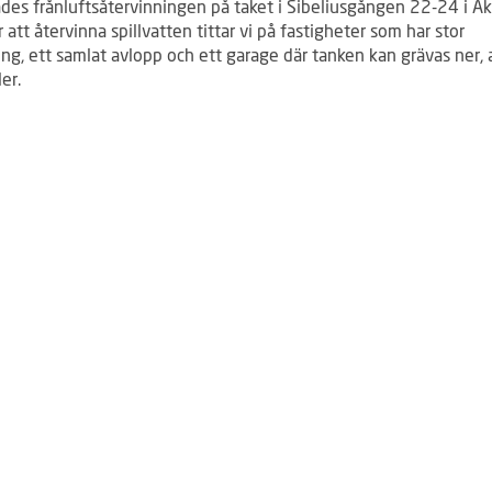
ades frånluftsåtervinningen på taket i Sibeliusgången 22-24 i Aka
r att återvinna spillvatten tittar vi på fastigheter som har stor
ng, ett samlat avlopp och ett garage där tanken kan grävas ner, 
ler.