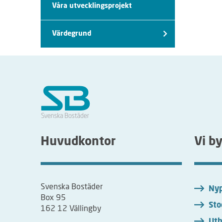
Våra utvecklingsprojekt
Värdegrund
Huvudkontor
Vi b
Svenska Bostäder
Nyp
Box 95
Sto
162 12 Vällingby
Uth