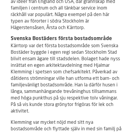
av idéer från England och USA, där grannskap med
familjen i centrum och all tänkbar service inom
räckhåll var populärt. Några exempel på den här
typen av förorter i södra Stockholm är
Hägerstensåsen, Årsta och Kärrtorp.
Svenska Bostäders första bostadsområde
Kärrtorp var det första bostadsområde som Svenska
Bostäder byggde i egen regi sedan Stockholm Stad
blivit ensam ägare till stadsdelen. Bolaget hade nyss
inrättat en egen arkitektavdelning med Hjalmar
Klemming i spetsen som chefsarkitekt. Påverkad av
dåtidens strömningar ville han utforma ett barn- och
familjevänligt bostadsområde. Han la därför husen i
långa, sammanhängande trevåninghus tillsammans
med höga punkthus på sju respektive tolv våningar.
På så vis kunde stora grönytor frigöras för lek och
aktivitet.
Klemming var mycket nöjd med sitt nya
bostadsområde och flyttade själv in med sin familj på