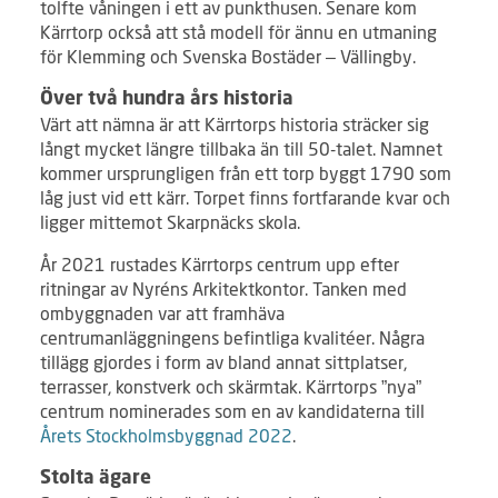
tolfte våningen i ett av punkthusen. Senare kom
Kärrtorp också att stå modell för ännu en utmaning
för Klemming och Svenska Bostäder – Vällingby.
Över två hundra års historia
Värt att nämna är att Kärrtorps historia sträcker sig
långt mycket längre tillbaka än till 50-talet. Namnet
kommer ursprungligen från ett torp byggt 1790 som
låg just vid ett kärr. Torpet finns fortfarande kvar och
ligger mittemot Skarpnäcks skola.
År 2021 rustades Kärrtorps centrum upp efter
ritningar av Nyréns Arkitektkontor. Tanken med
ombyggnaden var att framhäva
centrumanläggningens befintliga kvalitéer. Några
tillägg gjordes i form av bland annat sittplatser,
terrasser, konstverk och skärmtak. Kärrtorps ”nya”
centrum nominerades som en av kandidaterna till
Årets Stockholmsbyggnad 2022
.
Stolta ägare