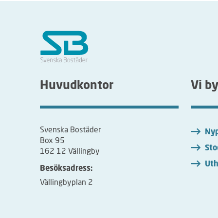
Huvudkontor
Vi b
Svenska Bostäder
Nyp
Box 95
Sto
162 12 Vällingby
Uth
Besöksadress:
Vällingbyplan 2