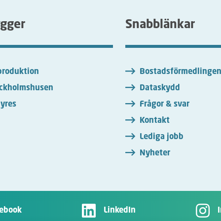
ygger
Snabblänkar
roduktion
Bostadsförmedlinge
ckholmshusen
Dataskydd
yres
Frågor & svar
Kontakt
Lediga jobb
Nyheter
ebook
LinkedIn