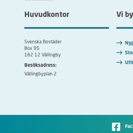
Huvudkontor
Vi b
Svenska Bostäder
Nyp
Box 95
Sto
162 12 Vällingby
Uth
Besöksadress:
Vällingbyplan 2
Fac