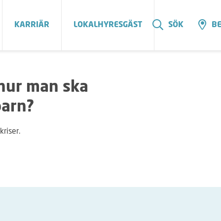
KARRIÄR
LOKALHYRESGÄST
SÖK
BE
 hur man ska
barn?
kriser.