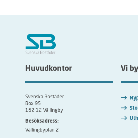
Huvudkontor
Vi b
Svenska Bostäder
Nyp
Box 95
Sto
162 12 Vällingby
Uth
Besöksadress:
Vällingbyplan 2