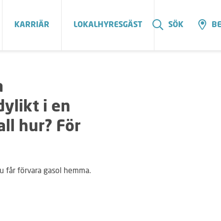
KARRIÄR
LOKALHYRESGÄST
SÖK
BE
a
ylikt i en
ll hur? För
du får förvara gasol hemma.