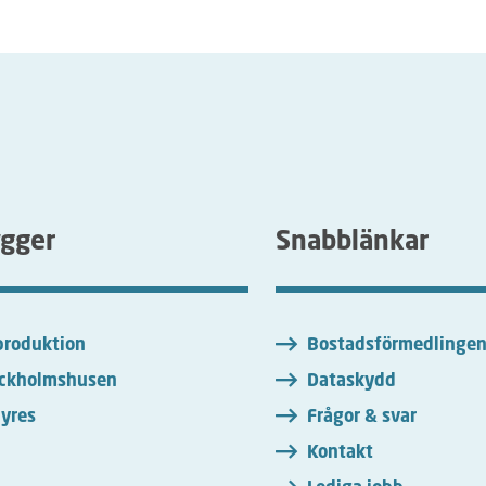
ygger
Snabblänkar
roduktion
Bostadsförmedlinge
ckholmshusen
Dataskydd
yres
Frågor & svar
Kontakt