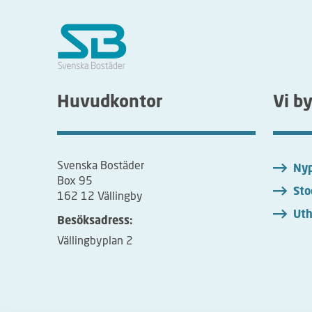
Huvudkontor
Vi b
Svenska Bostäder
Nyp
Box 95
Sto
162 12 Vällingby
Uth
Besöksadress:
Vällingbyplan 2