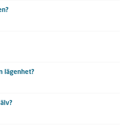
en?
in lägenhet?
jälv?