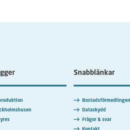
ygger
Snabblänkar
roduktion
Bostadsförmedlinge
ckholmshusen
Dataskydd
yres
Frågor & svar
Kontakt