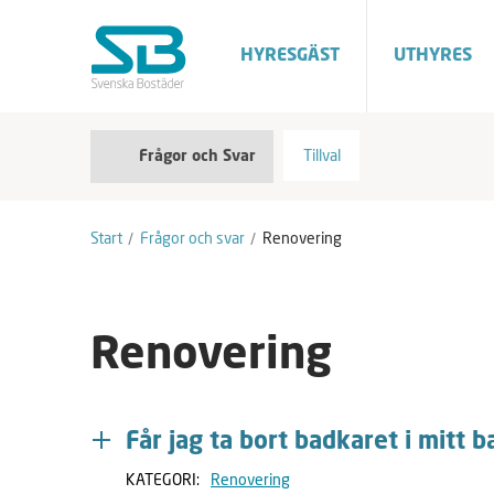
HYRESGÄST
UTHYRES
F
A
Tillval
Frågor och Svar
r
v
å
m
g
a
o
r
Start
Frågor och svar
Renovering
r
k
o
e
c
r
h
a
S
Renovering
v
a
r
Får jag ta bort badkaret i mitt 
KATEGORI:
Renovering