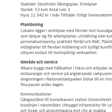
Stadsdel: Stockholm Våningsplan: Entréplan
Storlek: 53 kvm Antal rum: 1
Hyra: 11 042 kr / mån Tillträde: Enligt överenskom
Planlösning
Lokalen ligger i entréplan med fönster mot huvudgat
som lämpar sig för arbetsplatser, utställning eller k
personalrum/pentry, praktiskt förråd och RWC. Plan
möjligheter till flexibel möblering och tydligt kundf
uthyres endast till momspliktig verksamhet.
Område och service
Albano byggs med hållbarhet i fokus och erbjuder red
restauranger och service på angränsande campusom
omgivningen i Nationalstadsparken bidrar till en tri
fina pauser under dagen.
Kommunikationer
Gångavstånd till tunnelbanans station Universitetet 
busslinjer i närområdet. Utbyggd infrastruktur för c
och trygg, och anslutningarna mot city är snabba.