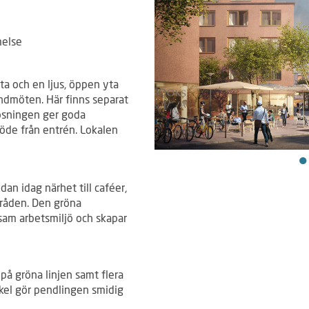
melse
a och en ljus, öppen yta
undmöten. Här finns separat
lösningen ger goda
löde från entrén. Lokalen
an idag närhet till caféer,
råden. Den gröna
vsam arbetsmiljö och skapar
på gröna linjen samt flera
ykel gör pendlingen smidig