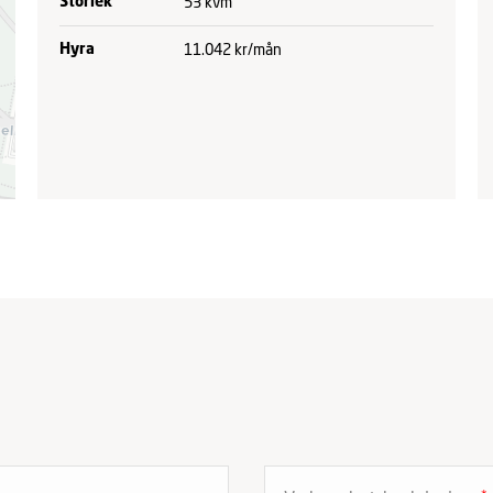
53 kvm
Storlek
11.042 kr/mån
Hyra