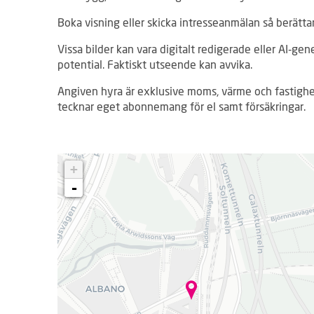
Boka visning eller skicka intresseanmälan så berättar
Vissa bilder kan vara digitalt redigerade eller AI‑gen
potential. Faktiskt utseende kan avvika.
Angiven hyra är exklusive moms, värme och fastighe
tecknar eget abonnemang för el samt försäkringar.
L
+
a
d
-
d
a
r
.
.
.