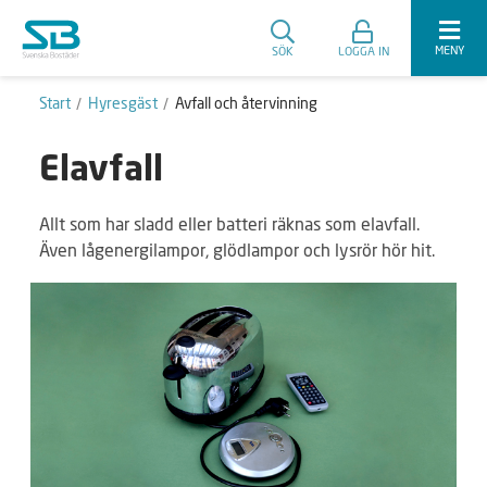
MENY
SÖK
LOGGA IN
Start
Hyresgäst
Avfall och återvinning
Elavfall
Allt som har sladd eller batteri räknas som elavfall.
Även lågenergilampor, glödlampor och lysrör hör hit.