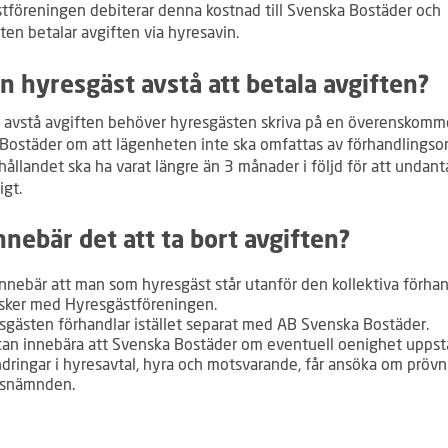
tföreningen debiterar denna kostnad till Svenska Bostäder och
ten betalar avgiften via hyresavin.
n hyresgäst avstå att betala avgiften?
att avstå avgiften behöver hyresgästen skriva på en överenskom
Bostäder om att lägenheten inte ska omfattas av förhandlingso
ållandet ska ha varat längre än 3 månader i följd för att undant
igt.
nnebär det att ta bort avgiften?
innebär att man som hyresgäst står utanför den kollektiva förha
sker med Hyresgästföreningen.
sgästen förhandlar istället separat med AB Svenska Bostäder.
kan innebära att Svenska Bostäder om eventuell oenighet uppst
ndringar i hyresavtal, hyra och motsvarande, får ansöka om prövn
snämnden.