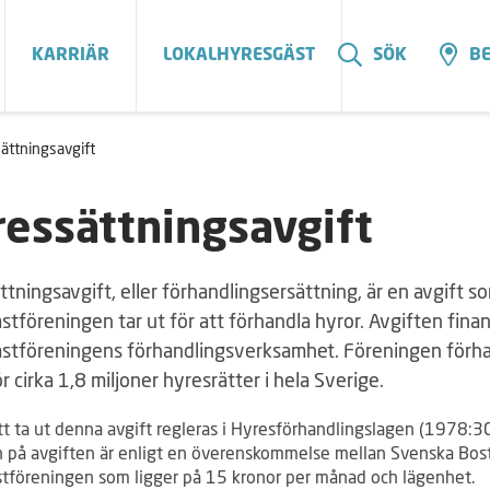
KARRIÄR
LOKALHYRESGÄST
SÖK
BE
ättningsavgift
essättningsavgift
tningsavgift, eller förhandlingsersättning, är en avgift s
tföreningen tar ut för att förhandla hyror. Avgiften finan
stföreningens förhandlingsverksamhet. Föreningen förha
r cirka 1,8 miljoner hyresrätter i hela Sverige.
tt ta ut denna avgift regleras i Hyresförhandlingslagen (1978:3
n på avgiften är enligt en överenskommelse mellan Svenska Bos
tföreningen som ligger på 15 kronor per månad och lägenhet.