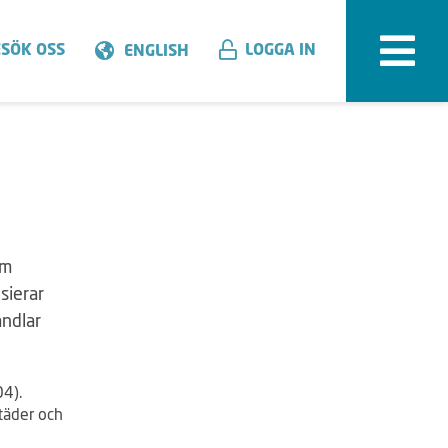
SÖK OSS
LOGGA IN
ENGLISH
om
sierar
ndlar
04).
täder och