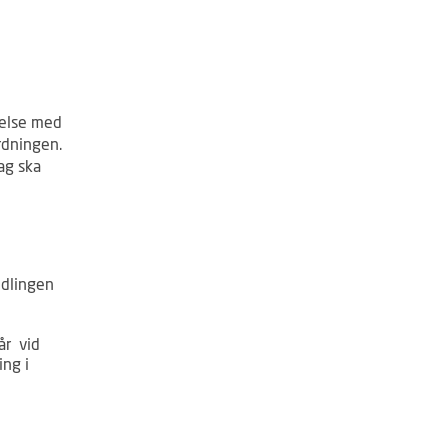
melse med
rdningen.
ag ska
ndlingen
år
vid
ing i