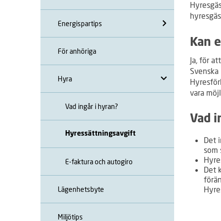
Hyresgäs
hyresgäs
Energispartips
Kan e
För anhöriga
Ja, för 
Svenska 
Hyra
Hyresförh
vara möjl
Vad ingår i hyran?
Vad i
Hyressättningsavgift
Det 
som 
Hyre
E-faktura och autogiro
Det 
förä
Hyre
Lägenhetsbyte
Miljötips