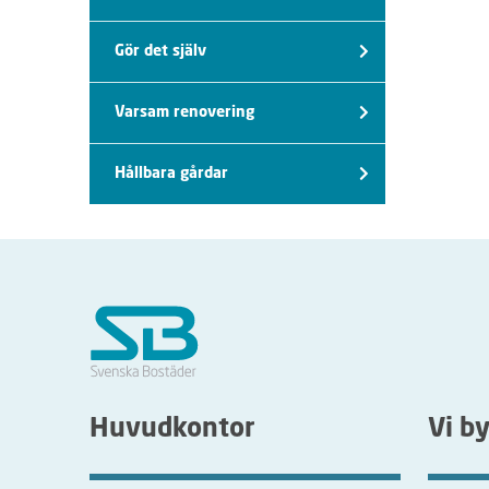
Gör det själv
Varsam renovering
Hållbara gårdar
Huvudkontor
Vi b