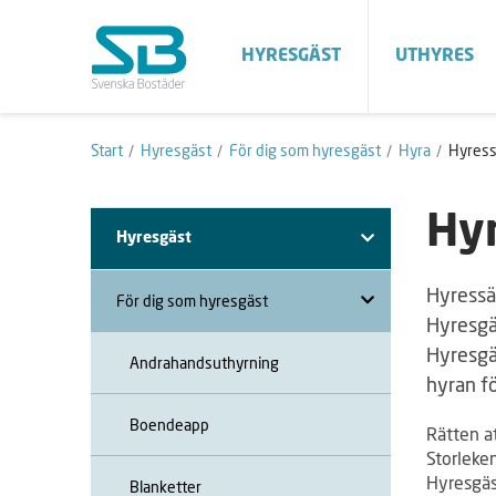
HYRESGÄST
UTHYRES
Start
Hyresgäst
För dig som hyresgäst
Hyra
Hyress
Hyr
Hyresgäst
Hyressät
För dig som hyresgäst
Hyresgäs
Hyresgä
Andrahandsuthyrning
hyran fö
Boendeapp
Rätten a
Storleke
Hyresgäs
Blanketter