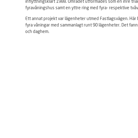
inflyttningsklart 1988. Området utformades som en inre tri
e
fyravåningshus samt en yttre ring med fyra- respektive två
r
Ett annat projekt var lägenheter utmed Fastlagsvägen. H
a
fyra våningar med sammanlagt runt 90 lägenheter. Det fann
och daghem.
r
t
i
d
s
l
i
n
j
e
n
T
i