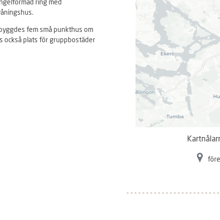
angelformad ring med
våningshus.
är byggdes fem små punkthus om
s också plats för gruppbostäder
Kartnålar
före