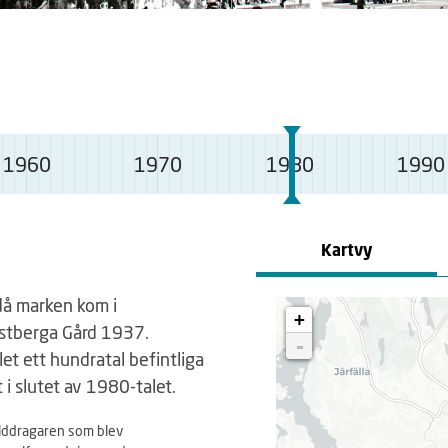
1960
1970
1980
1990
Kartvy
då marken kom i
+
ästberga Gård 1937.
-
et ett hundratal befintliga
i slutet av 1980-talet.
ulddragaren som blev