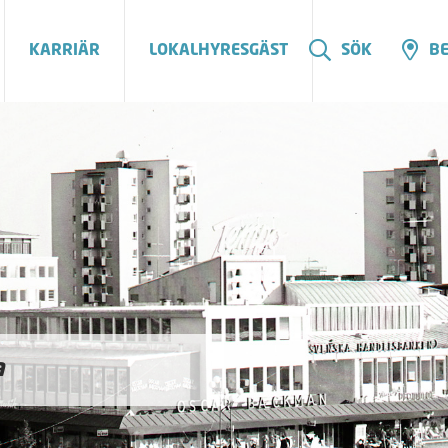
KARRIÄR
LOKALHYRESGÄST
SÖK
BE
a