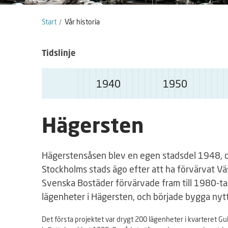
Start
Vår historia
Tidslinje
1940
1950
S
Hägersten
å
h
Hägerstensåsen blev en egen stadsdel 1948, 
ä
Stockholms stads ägo efter att ha förvärvat V
r
Svenska Bostäder förvärvade fram till 1980-tal
f
lägenheter i Hägersten, och började bygga nytt 
u
n
Det första projektet var drygt 200 lägenheter i kvarteret G
g