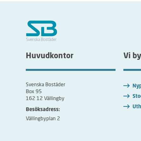
d
s
l
i
n
j
e
n
Huvudkontor
Vi b
ä
r
i
n
Svenska Bostäder
Nyp
d
Box 95
e
Sto
162 12 Vällingby
l
Uth
a
Besöksadress:
d
Vällingbyplan 2
i
å
r