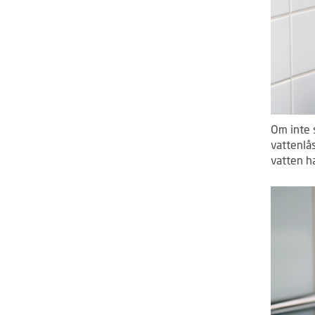
Om inte 
vattenlås
vatten h