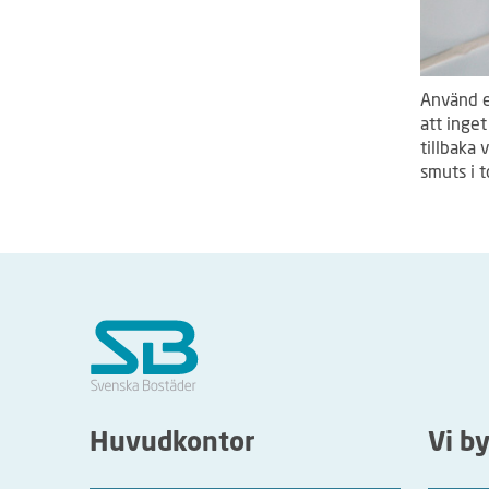
Använd et
att inget
tillbaka 
smuts i t
Huvudkontor
Vi b