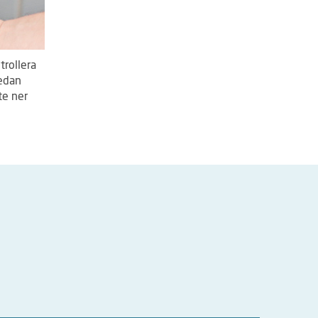
trollera
sedan
te ner