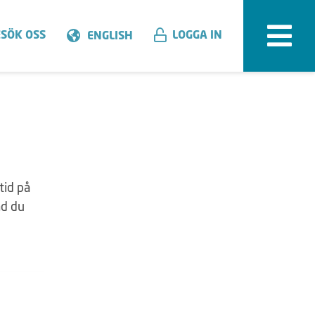
SÖK OSS
LOGGA IN
ENGLISH
tid på
ad du