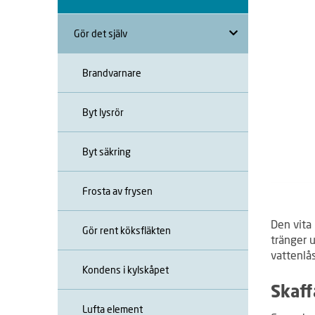
Gör det själv
Brandvarnare
Byt lysrör
Byt säkring
Frosta av frysen
Den vita 
Gör rent köksfläkten
tränger u
vattenlås
Kondens i kylskåpet
Skaff
Lufta element