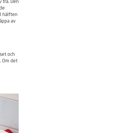
 trä. Den
ade
l hälften
läppa av
set och
t. Om det