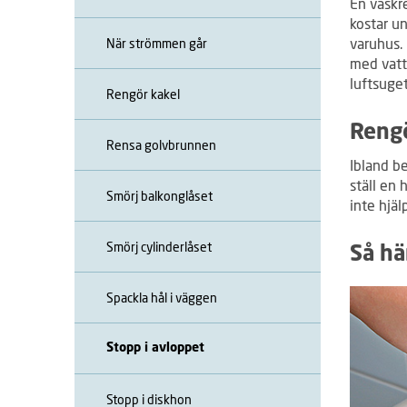
En vaskr
kostar u
varuhus. 
När strömmen går
med vatt
luftsuge
Rengör kakel
Rengö
Rensa golvbrunnen
Ibland b
ställ en
Smörj balkonglåset
inte hjä
Smörj cylinderlåset
Så hä
Spackla hål i väggen
Stopp i avloppet
Stopp i diskhon