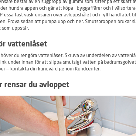
ensare består av en sugpropp av gummi som sitter på ett skaft av
nder hundralappen och går att köpa i byggaffärer och i välsorter
Pressa fast vaskrensaren över avloppshålet och fyll handfatet til
en. Prova sedan att pumpa upp och ner. Smutsproppen brukar s
t som uppstår.
r vattenlåset
ehöver du rengöra vattenlåset. Skruva av underdelen av vattenlå
 hink under innan för att slippa smutsigt vatten på badrumsgolve
lper – kontakta din kundvärd genom Kundcenter.
r rensar du avloppet