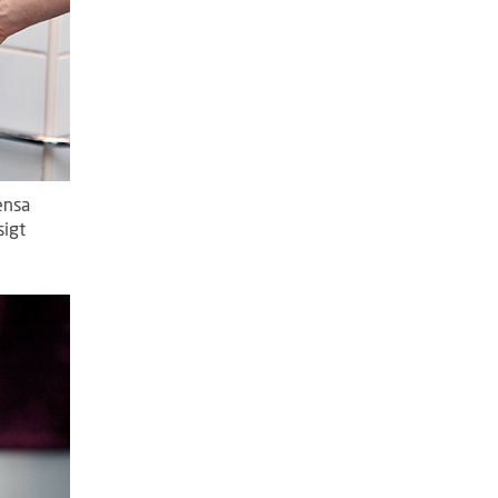
ensa
sigt