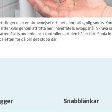
t finger eller en skruvmejsel och peta bort all synlig smuts. Kon
 sitter kvar genom att titta ner i handfatets avloppshål. Skruva 
vattenlåsets underdel och kontrollera att den håller tätt. Spola in
oaletten för då blir det stopp där.
ygger
Snabblänkar