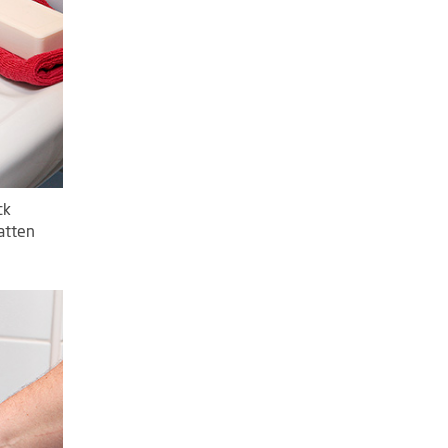
ck
atten