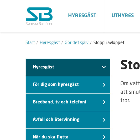
HYRESGÄST
UTHYRES
Start
Hyresgäst
Gör det själv
Stopp i avloppet
Sto
Hyresgäst
Om vattn
För dig som hyresgäst
att smut
tror.
Bredband, tv och telefoni
Avfall och återvinning
När du ska flytta