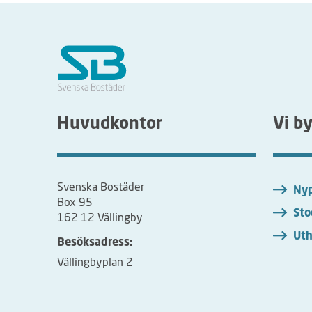
d
s
l
i
n
j
e
n
Huvudkontor
Vi b
ä
r
i
n
Svenska Bostäder
Nyp
d
Box 95
e
Sto
162 12 Vällingby
l
Uth
a
Besöksadress:
d
Vällingbyplan 2
i
å
r