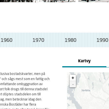
1960
1970
1980
1990
Kartvy
lusiva bostadskvarter, men på
+
 och sågs mest som en fattig och
-
n omfattande ombyggnation av
t folk drogs till denna stadsdel
et döptes stadsdelen om till
dag, men betecknar idag den
enska Bostäder har flera