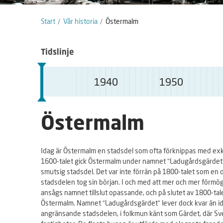
Start
Vår historia
Östermalm
Tidslinje
1940
1950
S
Östermalm
å
h
Idag är Östermalm en stadsdel som ofta förknippas med exk
ä
1600-talet gick Östermalm under namnet ”Ladugårdsgärdet”
r
smutsig stadsdel. Det var inte förrän på 1800-talet som e
f
stadsdelen tog sin början. I och med att mer och mer förmöge
ansågs namnet tillslut opassande, och på slutet av 1800-tal
u
Östermalm. Namnet ”Ladugårdsgärdet” lever dock kvar än i
n
angränsande stadsdelen, i folkmun känt som Gärdet, där Sv
g