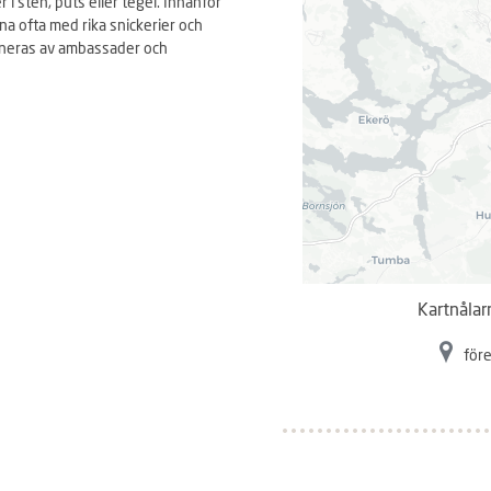
i sten, puts eller tegel. Innanför
a ofta med rika snickerier och
ineras av ambassader och
Kartnålar
före