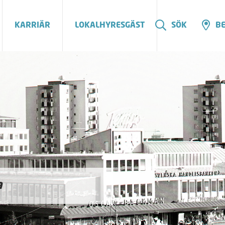
KARRIÄR
LOKALHYRESGÄST
SÖK
BE
a