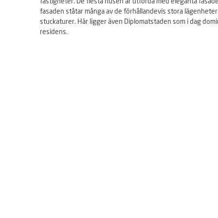
fastigheter. De flesta husen är utförda med eleganta fasader 
fasaden ståtar många av de förhållandevis stora lägenhetern
e
stuckaturer. Här ligger även Diplomatstaden som i dag dom
r
residens.
a
r
t
i
d
s
l
i
n
j
e
n
T
i