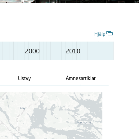
Hjälp
2000
2010
Listvy
Ämnesartiklar
L
a
d
d
a
r
.
.
.