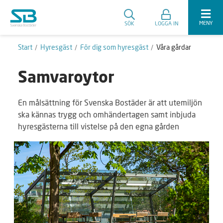
MENY
SÖK
LOGGA IN
Start
Hyresgäst
För dig som hyresgäst
Våra gårdar
Samvaroytor
En målsättning för Svenska Bostäder är att utemiljön
ska kännas trygg och omhändertagen samt inbjuda
hyresgästerna till vistelse på den egna gården