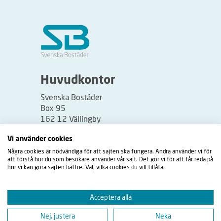
S
å
h
ä
r
f
u
Huvudkontor
n
Svenska Bostäder
g
Box 95
e
162 12 Vällingby
r
Besöksadress:
Vi använder cookies
a
Vällingbyplan 2
Några cookies är nödvändiga för att sajten ska fungera. Andra använder vi för
r
att förstå hur du som besökare använder vår sajt. Det gör vi för att får reda på
t
hur vi kan göra sajten bättre. Välj vilka cookies du vill tillåta.
i
d
Acceptera alla
s
Nej, justera
Neka
l