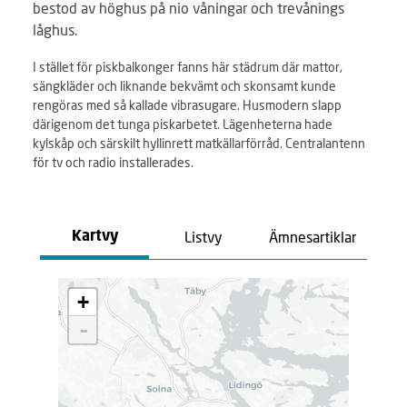
bestod av höghus på nio våningar och trevånings
låghus.
I stället för piskbalkonger fanns här städrum där mattor,
sängkläder och liknande bekvämt och skonsamt kunde
rengöras med så kallade vibrasugare. Husmodern slapp
därigenom det tunga piskarbetet. Lägenheterna hade
kylskåp och särskilt hyllinrett matkällarförråd. Centralantenn
för tv och radio installerades.
Listvy
Ämnesartiklar
Kartvy
L
+
a
d
-
d
a
r
.
.
.