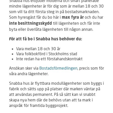
Snabba hus erbjuder moderna och smart planerade
mindre lägenheter är för dig som är mellan 18 och 30
som vill ta ditt första steg in på bostadsmarknaden.
Som hyresgäst får du bo här i
och du har
max fy
ra år
till lägenheten och får inte
inte besittningsskydd
byta eller överlåta lägenheten till någon annan.
För att få bo i Snabba hus behöver du:
Vara mellan 18 och 30 år
Vara folkbokförd i Stockholms stad
Inte redan ha ett förstahandskontrakt
Ansökan sker via
Bostadsförmedlingen
, precis som för
våra andra lägenheter.
Snabba hus är flyttbara modullägenheter som byggs i
fabrik och sätts upp på platser där marken väntar på
att användas permanent. På så sätt kan vi snabbt
skapa nya hem där de behövs utan att ta mark i
anspråk för framtida byggprojekt.