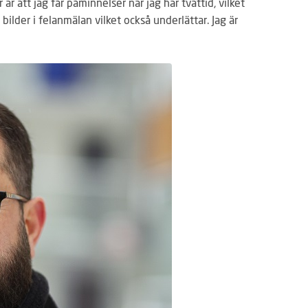
r att jag får påminnelser när jag har tvättid, vilket
bilder i felanmälan vilket också underlättar. Jag är