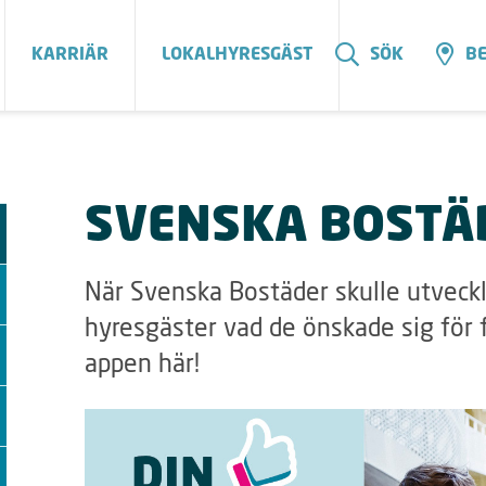
KARRIÄR
LOKALHYRESGÄST
SÖK
BE
SVENSKA BOSTÄ
När Svenska Bostäder skulle utveck
hyresgäster vad de önskade sig för f
appen här!