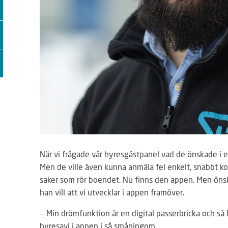
När vi frågade vår hyresgästpanel vad de önskade i e
Men de ville även kunna anmäla fel enkelt, snabbt k
saker som rör boendet. Nu finns den appen. Men önsk
han vill att vi utvecklar i appen framöver.
– Min drömfunktion är en digital passerbricka och s
hyresavi i appen i så småningom.