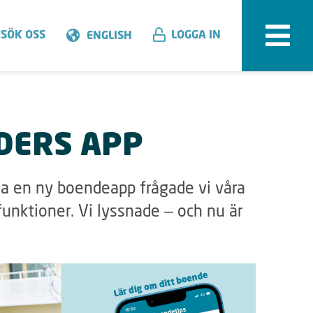
SÖK OSS
LOGGA IN
ENGLISH
DERS APP
la en ny boendeapp frågade vi våra
unktioner. Vi lyssnade – och nu är