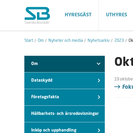
HYRESGÄST
UTHYRES
Start
Om
Nyheter och media
Nyhetsarkiv
2023
Ok
Ok
Om
19 oktobe
Dataskydd
Fok
Företagsfakta
Hållbarhets- och årsredovisningar
Inköp och upphandling