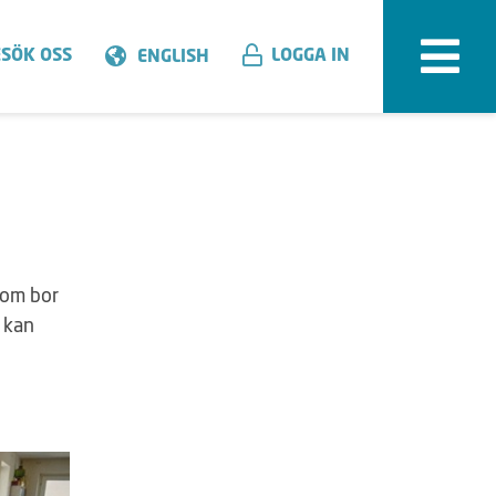
SÖK OSS
LOGGA IN
ENGLISH
 som bor
r kan