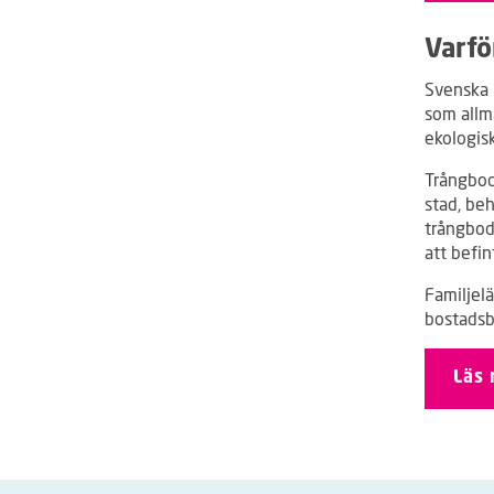
Varfö
Svenska B
som allmä
ekologisk
Trångbod
stad, beh
trångbod
att befin
Familjel
bostadsb
Läs