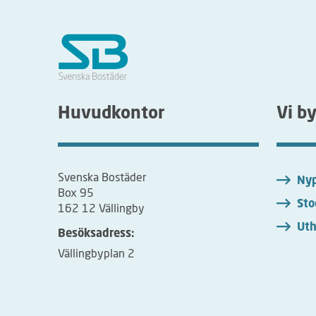
Huvudkontor
Vi b
Svenska Bostäder
Nyp
Box 95
Sto
162 12 Vällingby
Uth
Besöksadress:
Vällingbyplan 2