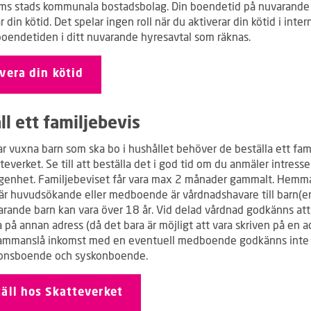
ms stads kommunala bostadsbolag. Din boendetid på nuvarande
 din kötid. Det spelar ingen roll när du aktiverar din kötid i inte
 boendetiden i ditt nuvarande hyresavtal som räknas.
vera din kötid
ll ett familjebevis
r vuxna barn som ska bo i hushållet behöver de beställa ett fam
teverket. Se till att beställa det i god tid om du anmäler intresse
genhet. Familjebeviset får vara max 2 månader gammalt. Hemm
när huvudsökande eller medboende är vårdnadshavare till barn(en
ande barn kan vara över 18 år. Vid delad vårdnad godkänns att
a på annan adress (då det bara är möjligt att vara skriven på en a
sammanslå inkomst med en eventuell medboende godkänns inte
ionsboende och syskonboende.
äll hos Skatteverket