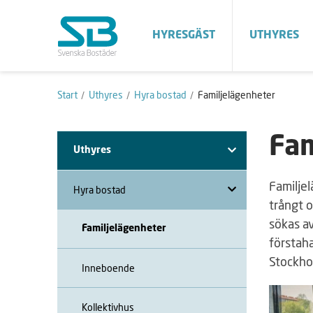
HYRESGÄST
UTHYRES
Start
Uthyres
Hyra bostad
Familjelägenheter
Fam
Uthyres
Familjel
Hyra bostad
trångt o
sökas a
Familjelägenheter
förstah
Stockh
Inneboende
Kollektivhus