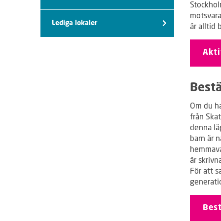
Stockhol
motsvarar
Lediga lokaler
är alltid
Akti
Bestä
Om du ha
från Skat
denna lä
barn är 
hemmavar
är skrivn
För att 
generat
Best