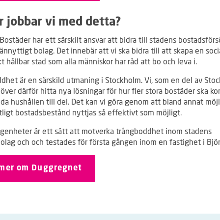
r jobbar vi med detta?
ostäder har ett särskilt ansvar att bidra till stadens bostadsförs
nnyttigt bolag. Det innebär att vi ska bidra till att skapa en soci
t hållbar stad som alla människor har råd att bo och leva i.
dhet är en särskild utmaning i Stockholm. Vi, som en del av Sto
över därför hitta nya lösningar för hur fler stora bostäder ska 
da hushållen till del. Det kan vi göra genom att bland annat möj
tligt bostadsbestånd nyttjas så effektivt som möjligt.
ägenheter är ett sätt att motverka trångboddhet inom stadens
olag och och testades för första gången inom en fastighet i Bjö
 mer om Duggregnet