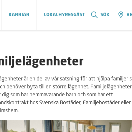
KARRIÄR
LOKALHYRESGÄST
SÖK
BE
iljelägenheter
ägenheter är en del av vår satsning för att hjälpa familjer
ch behöver byta till en större lägenhet. Familjelägenhete
v dig som har hemmavarande barn och som har ett
andskontrakt hos Svenska Bostäder, Familjebostäder eller
olmshem.