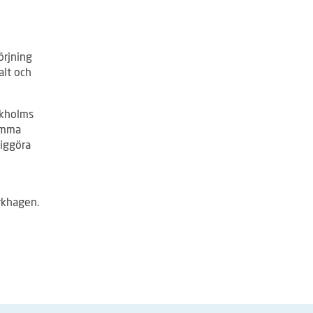
örjning
alt och
ckholms
komma
liggöra
rkhagen.