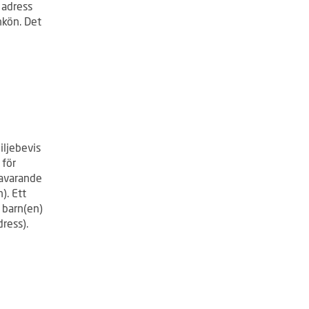
 adress
rnkön. Det
iljebevis
 för
avarande
). Ett
 barn(en)
dress).