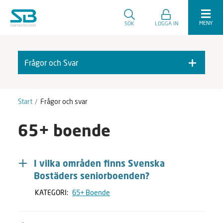
MENY
SÖK
LOGGA IN
Frågor och Svar
F
A
r
v
å
m
Start
Frågor och svar
g
a
o
r
65+ boende
r
k
o
e
c
r
h
a
I vilka områden finns Svenska
S
Bostäders seniorboenden?
v
a
KATEGORI:
65+ Boende
r