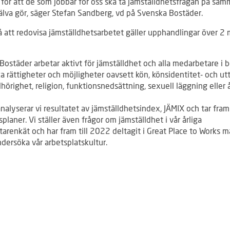
 för att de som jobbar för oss ska ta jämställdhetsfrågan på samm
jälva gör, säger Stefan Sandberg, vd på Svenska Bostäder.
å att redovisa jämställdhetsarbetet gäller upphandlingar över 2 
Bostäder arbetar aktivt för jämställdhet och alla medarbetare i 
ka rättigheter och möjligheter oavsett kön, könsidentitet- och utt
llhörighet, religion, funktionsnedsättning, sexuell läggning eller å
analyserar vi resultatet av jämställdhetsindex, JÄMIX och tar fram
planer. Vi ställer även frågor om jämställdhet i vår årliga
arenkät och har fram till 2022 deltagit i Great Place to Works 
ndersöka vår arbetsplatskultur.