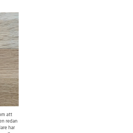
nom att
gen redan
lare har