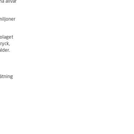
a allvar
miljoner
bolaget
ryck,
lder.
mätning