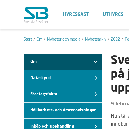
HYRESGÄST
UTHYRES
Start
Om
Nyheter och media
Nyhetsarkiv
2022
Fe
Sve
Om
på 
Dataskydd
up
Företagsfakta
9 febru
Hållbarhets- och årsredovisningar
Nu ställ
innebär
Inköp och upphandling