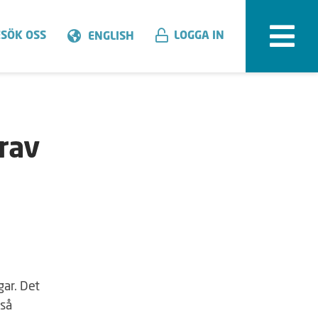
SÖK OSS
LOGGA IN
ENGLISH
rav
gar. Det
kså