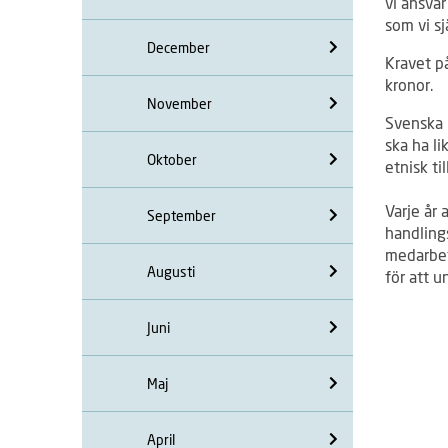
vi ansvar
som vi s
December
Kravet p
kronor.
November
Svenska 
ska ha li
Oktober
etnisk ti
Varje år 
September
handlings
medarbet
Augusti
för att u
Juni
Maj
April