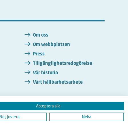
n
Om oss
Om webbplatsen
Press
Tillgänglighetsredogörelse
Vår historia
Vårt hållbarhetsarbete
Acceptera alla
Instagram
Nej, justera
Neka