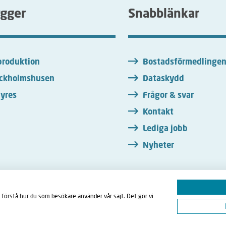
ygger
Snabblänkar
roduktion
Bostadsförmedlinge
ckholmshusen
Dataskydd
yres
Frågor & svar
Kontakt
Lediga jobb
s Albano stängt för besök.
Nyheter
, vid Hornstull, senast
n 69
n dess.
 förstå hur du som besökare använder vår sajt. Det gör vi
mellan klockan 13.00
atan 69
ebook
LinkedIn