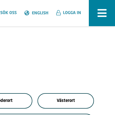
SÖK OSS
LOGGA IN
ENGLISH
derort
Västerort