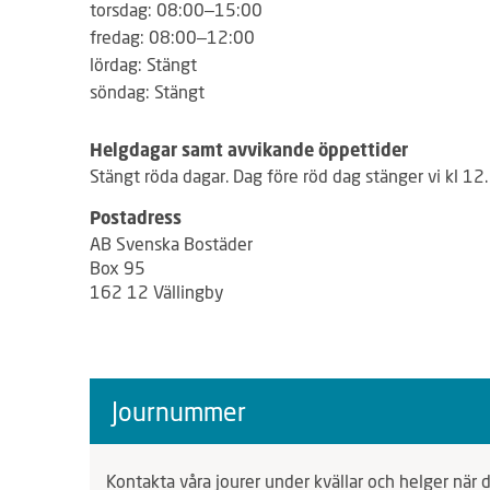
torsdag: 08:00–15:00
fredag: 08:00–12:00
lördag: Stängt
söndag: Stängt
Helgdagar samt avvikande öppettider
Stängt röda dagar. Dag före röd dag stänger vi kl 12
Postadress
AB Svenska Bostäder
Box 95
162 12 Vällingby
Är du hyresgäst hos oss?
Norra Järva
Hornstull
Kontoret omfattar:
Kontoret omfattar:
Bagarmossen
Blackeberg
Bromsten
Björkhagen
Gr
Ring på telefonnumret nedan för att prata med vårt
Journummer
person via växeln. Som hyresgäst kan du göra felan
Långbro
Vinsta
Vällingby
Midsommarkransen
Mälarhöjden
ställa frågor dygnet runt via Mina sidor.
Kontoret omfattar:
Kontoret omfattar:
Kontoret omfattar:
Kontoret omfattar:
Hjorthagen
Hjorthagen
Akalla
Tensta
Husby
Rinkeby
Marieberg
Ladugårdsgärdet
Kista
K
Kontakta våra jourer under kvällar och helger när d
Kontakta oss
Kontakta oss