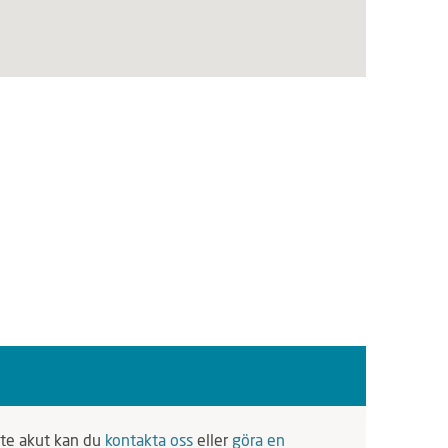
Campus Albano
Södra Järva
ad
Johanneshov
Mariehäll/Annedal
Kärrtorp
Solhem
Liljeholmen
Råcksta
Västberga
Östberga
lm
Stadshagen
Södermalm
inte akut kan du
kontakta oss
eller
göra en