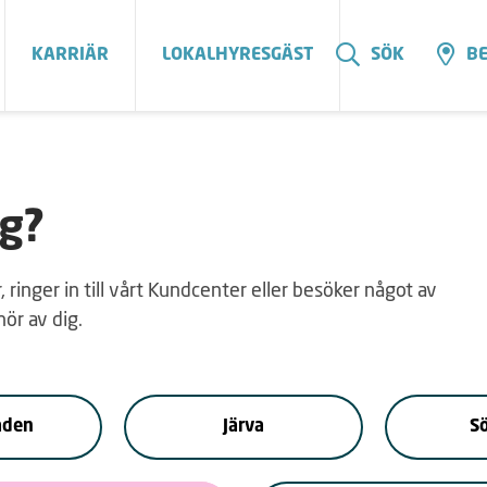
KARRIÄR
LOKALHYRESGÄST
SÖK
BE
ig?
 ringer in till vårt Kundcenter eller besöker något av
ör av dig.
aden
Järva
Sö