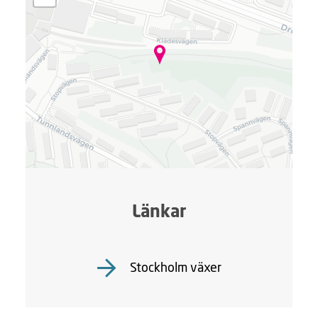
a
r
.
.
.
Länkar
Stockholm växer