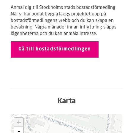
Anmäl dig till Stockholms stads bostadsförmedling.
När vi har börjat bygga läggs projektet upp på
bostadsförmedlingens webb och du kan skapa en
bevakning. Några månader innan inflyttning släpps
lägenheterna och du kan anmäla intresse.
Gå till bostadsförmedlingen
Karta
L
+
a
d
-
d