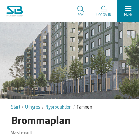
MENY
SÖK
LOGGA IN
Start
Uthyres
Nyproduktion
Famnen
Brommaplan
Västerort