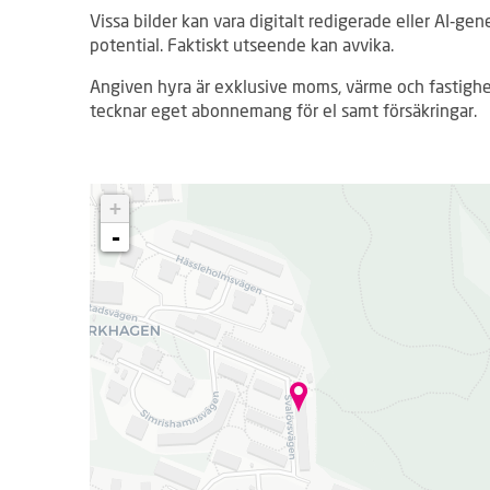
Vissa bilder kan vara digitalt redigerade eller AI‑gen
potential. Faktiskt utseende kan avvika.
Angiven hyra är exklusive moms, värme och fastighe
tecknar eget abonnemang för el samt försäkringar.
L
+
a
d
-
d
a
r
.
.
.