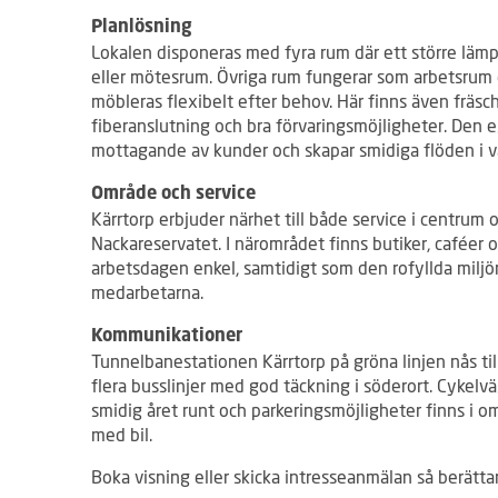
Planlösning
Lokalen disponeras med fyra rum där ett större lämpa
eller mötesrum. Övriga rum fungerar som arbetsrum e
möbleras flexibelt efter behov. Här finns även fräsc
fiberanslutning och bra förvaringsmöjligheter. Den 
mottagande av kunder och skapar smidiga flöden i 
Område och service
Kärrtorp erbjuder närhet till både service i centrum
Nackareservatet. I närområdet finns butiker, caféer 
arbetsdagen enkel, samtidigt som den rofyllda miljön
medarbetarna.
Kommunikationer
Tunnelbanestationen Kärrtorp på gröna linjen nås til
flera busslinjer med god täckning i söderort. Cykel
smidig året runt och parkeringsmöjligheter finns i
med bil.
Boka visning eller skicka intresseanmälan så berättar