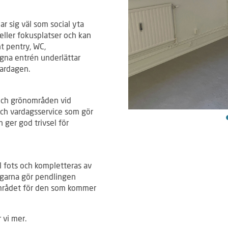
r sig väl som social yta
ller fokusplatser och kan
ht pentry, WC,
egna entrén underlättar
vardagen.
 och grönområden vid
och vardagsservice som gör
 ger god trivsel för
l fots och kompletteras av
vägarna gör pendlingen
 området för den som kommer
 vi mer.