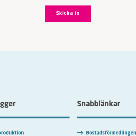
ygger
Snabblänkar
roduktion
Bostadsförmedlinge