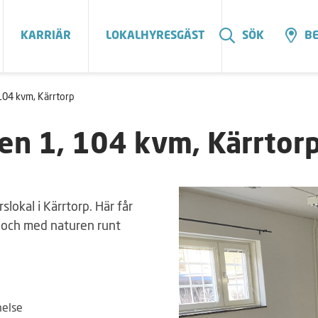
KARRIÄR
LOKALHYRESGÄST
SÖK
BE
104 kvm, Kärrtorp
en 1, 104 kvm, Kärrtor
lokal i Kärrtorp. Här får
um och med naturen runt
melse