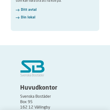
som kan vara bra att ha koll på.
Ditt avtal
Din lokal
Huvudkontor
Svenska Bostäder
Box 95
162 12 Vällingby