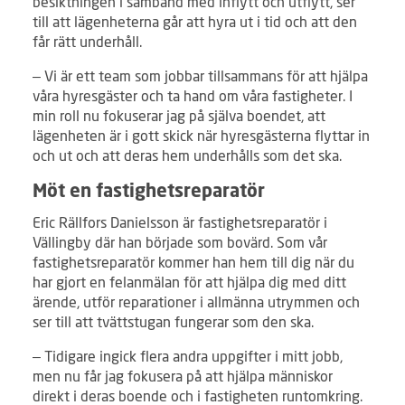
besiktningen i samband med inflytt och utflytt, ser
till att lägenheterna går att hyra ut i tid och att den
får rätt underhåll.
– Vi är ett team som jobbar tillsammans för att hjälpa
våra hyresgäster och ta hand om våra fastigheter. I
min roll nu fokuserar jag på själva boendet, att
lägenheten är i gott skick när hyresgästerna flyttar in
och ut och att deras hem underhålls som det ska.
Möt en fastighetsreparatör
Eric Rällfors Danielsson är fastighetsreparatör i
Vällingby där han började som bovärd. Som vår
fastighetsreparatör kommer han hem till dig när du
har gjort en felanmälan för att hjälpa dig med ditt
ärende, utför reparationer i allmänna utrymmen och
ser till att tvättstugan fungerar som den ska.
– Tidigare ingick flera andra uppgifter i mitt jobb,
men nu får jag fokusera på att hjälpa människor
direkt i deras boende och i fastigheten runtomkring.