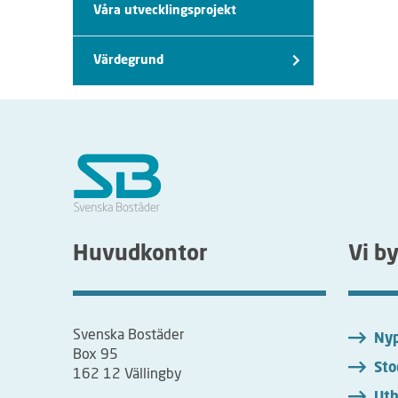
Våra utvecklingsprojekt
Värdegrund
Huvudkontor
Vi b
Svenska Bostäder
Nyp
Box 95
Sto
162 12 Vällingby
Uth