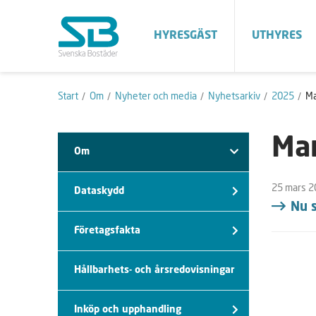
HYRESGÄST
UTHYRES
Start
Om
Nyheter och media
Nyhetsarkiv
2025
Ma
Ma
Om
25 mars 2
Dataskydd
Nu 
Företagsfakta
Hållbarhets- och årsredovisningar
Inköp och upphandling