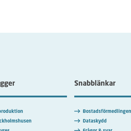
ygger
Snabblänkar
roduktion
Bostadsförmedlinge
ckholmshusen
Dataskydd
yres
Frågor & svar