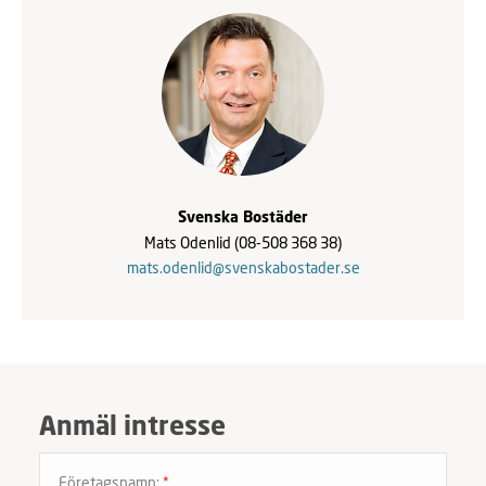
Svenska Bostäder
Mats Odenlid
(08-508 368 38)
mats.odenlid@svenskabostader.se
Anmäl intresse
Företagsnamn:
*