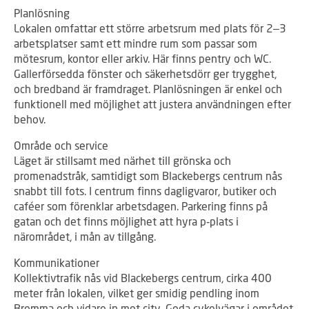
Planlösning
Lokalen omfattar ett större arbetsrum med plats för 2–3
arbetsplatser samt ett mindre rum som passar som
mötesrum, kontor eller arkiv. Här finns pentry och WC.
Gallerförsedda fönster och säkerhetsdörr ger trygghet,
och bredband är framdraget. Planlösningen är enkel och
funktionell med möjlighet att justera användningen efter
behov.
Område och service
Läget är stillsamt med närhet till grönska och
promenadstråk, samtidigt som Blackebergs centrum nås
snabbt till fots. I centrum finns dagligvaror, butiker och
caféer som förenklar arbetsdagen. Parkering finns på
gatan och det finns möjlighet att hyra p‑plats i
närområdet, i mån av tillgång.
Kommunikationer
Kollektivtrafik nås vid Blackebergs centrum, cirka 400
meter från lokalen, vilket ger smidig pendling inom
Bromma och vidare in mot city. Goda cykelvägar i området