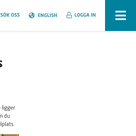
SÖK OSS
LOGGA IN
ENGLISH
s
 ligger
an du
lplats.