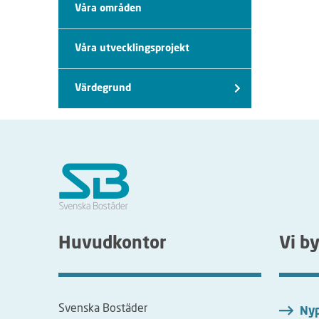
Våra områden
Våra utvecklingsprojekt
Värdegrund
Huvudkontor
Vi b
Svenska Bostäder
Nyp