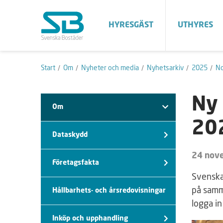
HYRESGÄST
UTHYRES
Start
Om
Nyheter och media
Nyhetsarkiv
2025
N
Ny 
Om
20
Dataskydd
24 nov
Företagsfakta
Svenska 
på samm
Hållbarhets- och årsredovisningar
logga in
Inköp och upphandling