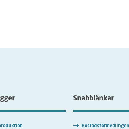
ygger
Snabblänkar
roduktion
Bostadsförmedlinge