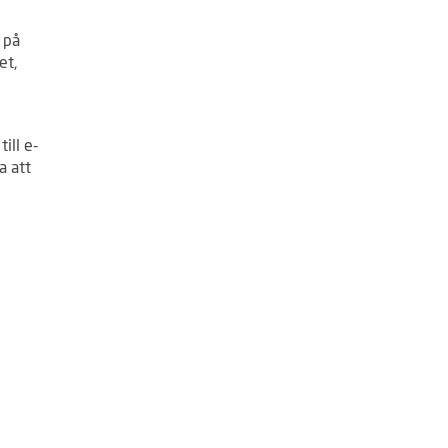
 på
et,
ill e-
a att