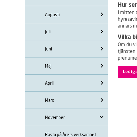
Hur ser
I mitten
Augusti
hyresavin
annars m
Juli
Vilka b
Om du vil
Juni
tjänsten 
prenumere
Maj
Lediga
April
Mars
November
Rösta på Årets verksamhet