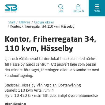
MENY
SÖK
LOGGA IN
Start
Uthyres
Lediga lokaler
Kontor, Friherregatan 34, 110 kvm, Hässelby
Kontor, Friherregatan 34,
110 kvm, Hässelby
Ljus och välplanerad kontorslokal i markplan med närhet
till Hässelby Gårds centrum. Ett prisvärt läge som passar
det mindre företaget, föreningen eller verksamheter med
kundmottagning.
Stadsdel: Hässelby Våningsplan: Bottenvåning
Storlek: 110 kvm Antal rum: 4
Hyra: 10 450 kr / mån Tillträde: Enligt överenskommelse
Planlösning