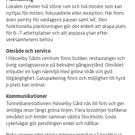
Lokalen rymmer två större rum och två mindre som kan
nyttjas för möten, fokusarbete eller reception. Här finns
även pentry för vardagens pauser samt WC. Den
funktionella planlösningen gör det enkelt att skapa plats
för 6–7 arbetsplatser och att anpassa ytan efter
verksamhetens behov.
Område och service
I Hässelby Gårds centrum finns butiker, restauranger och
övrig vardagsservice på bekvämt gångavstånd. Området
erbjuder en lugn närmiljö med gröna stråk och god
tillgänglighet. Gatuparkering finns och möjlighet till hyrd
p‑plats kan ordnas.
Kommunikationer
Tunnelbanestationen Hässelby Gård nås till fots och ger
smidiga resor längs gröna linjen. Flera busslinjer trafikerar
området och binder samman västra Stockholm. Goda
cykelvägar gör pendlingen enkel och hållbar.
Boka visning eller skicka intresseanmälan så berättar vi