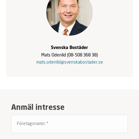
Svenska Bostäder
Mats Odenlid
(08-508 368 38)
mats.odenlid@svenskabostader.se
Anmäl intresse
Företagsnamn:
*