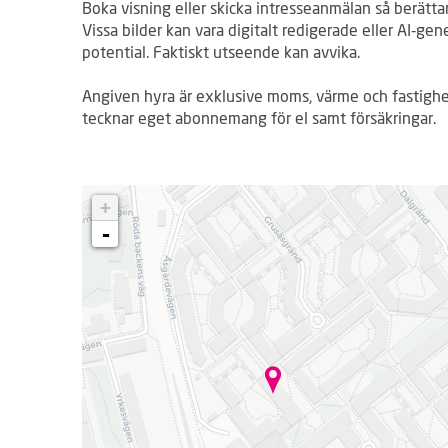
Boka visning eller skicka intresseanmälan så berättar
Vissa bilder kan vara digitalt redigerade eller AI‑gen
potential. Faktiskt utseende kan avvika.
Angiven hyra är exklusive moms, värme och fastighe
tecknar eget abonnemang för el samt försäkringar.
L
+
a
d
-
d
a
r
.
.
.