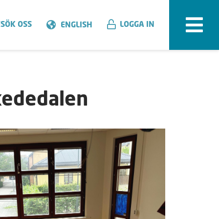
SÖK OSS
LOGGA IN
ENGLISH
kededalen