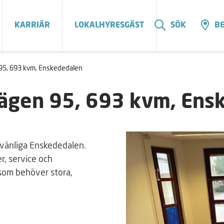
KARRIÄR
LOKALHYRESGÄST
SÖK
BE
95, 693 kvm, Enskededalen
vägen 95, 693 kvm, Ens
rnvänliga Enskededalen.
r, service och
som behöver stora,