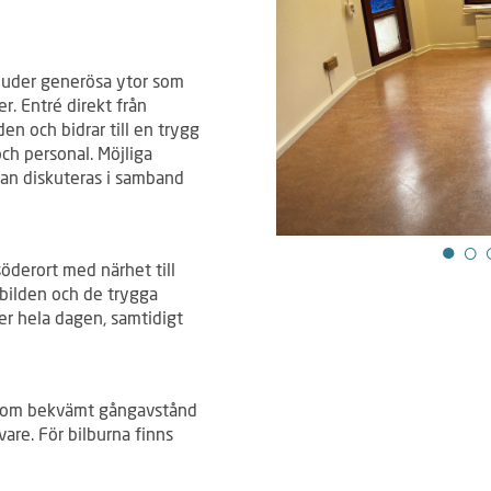
juder generösa ytor som
r. Entré direkt från
n och bidrar till en trygg
och personal. Möjliga
an diskuteras i samband
öderort med närhet till
ubilden och de trygga
der hela dagen, samtidigt
inom bekvämt gångavstånd
are. För bilburna finns