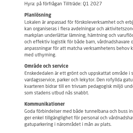
Hyra: på förfrågan Tillträde: Q1 2027
Planlösning
Lokalen är anpassad för förskoleverksamhet och erb
kan organiseras i flera avdelningar och aktivitetszone
markplan underlättar lämning, hämtning och varuflöde
och effektiv logistik för både barn, vårdnadshavare 
anpassningar för att matcha verksamhetens behov k
med uthyrning.
Område och service
Enskededalen är ett grönt och uppskattat område i s
vardagsservice, parker och lekytor. Den rofyllda gat
kvarteren bidrar till en trivsam pedagogisk miljö un
som stadens utbud nås snabbt.
Kommunikationer
Goda förbindelser med både tunnelbana och buss 
ger enkel tillgänglighet för personal och vårdnadshav
gatuparkering i närområdet i mån av plats.