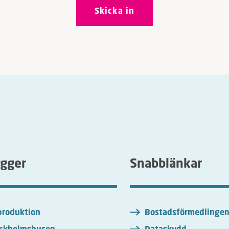
ygger
Snabblänkar
roduktion
Bostadsförmedlinge