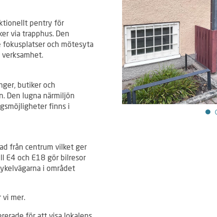
ktionellt pentry för
ker via trapphus. Den
de fokusplatser och mötesyta
g verksamhet.
nger, butiker och
n. Den lugna närmiljön
gsmöjligheter finns i
ad från centrum vilket ger
ll E4 och E18 gör bilresor
Cykelvägarna i området
 vi mer.
ererade för att visa lokalens