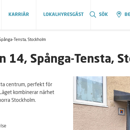
KARRIÄR
LOKALHYRESGÄST
SÖK
BE
 Spånga-Tensta, Stockholm
n 14, Spånga-Tensta, S
sta centrum, perfekt för
Läget kombinerar närhet
norra Stockholm.
else