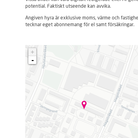
potential. Faktiskt utseende kan avvika.
Angiven hyra är exklusive moms, värme och fastighe
tecknar eget abonnemang för el samt försäkringar.
L
+
a
d
-
d
a
r
.
.
.