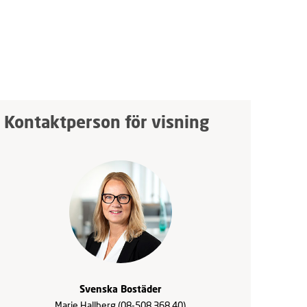
Kontaktperson för visning
Svenska Bostäder
Marie Hallberg
(08-508 368 40)