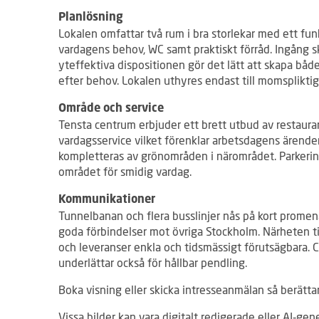
Planlösning
Lokalen omfattar två rum i bra storlekar med ett fun
vardagens behov, WC samt praktiskt förråd. Ingång s
yteffektiva dispositionen gör det lätt att skapa bå
efter behov. Lokalen uthyres endast till momsplikti
Område och service
Tensta centrum erbjuder ett brett utbud av restaura
vardagsservice vilket förenklar arbetsdagens ärende
kompletteras av grönområden i närområdet. Parkerin
området för smidig vardag.
Kommunikationer
Tunnelbanan och flera busslinjer nås på kort promen
goda förbindelser mot övriga Stockholm. Närheten ti
och leveranser enkla och tidsmässigt förutsägbara. 
underlättar också för hållbar pendling.
Boka visning eller skicka intresseanmälan så berättar
Vissa bilder kan vara digitalt redigerade eller AI‑gen