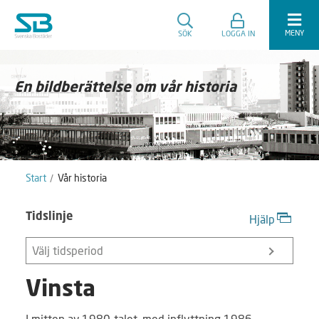
MENY
SÖK
LOGGA IN
En bildberättelse om vår historia
Start
Vår historia
Tidslinje
Hjälp
Välj tidsperiod
Vinsta
I mitten av 1980-talet, med inflyttning 1986,