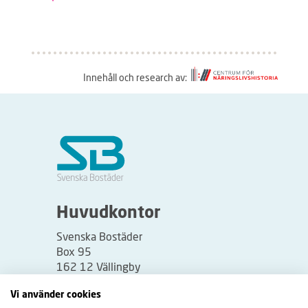
Innehåll och research av:
S
å
h
ä
r
f
u
Huvudkontor
n
Svenska Bostäder
g
Box 95
e
162 12 Vällingby
r
Besöksadress:
Vi använder cookies
a