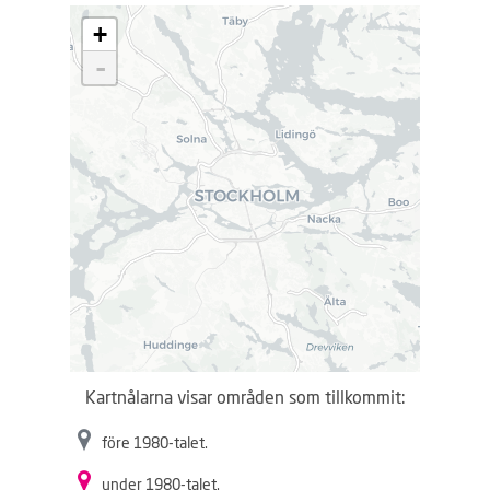
L
+
a
d
-
d
a
r
.
.
.
Kartnålarna visar områden som tillkommit:
före 1980-talet.
under 1980-talet.