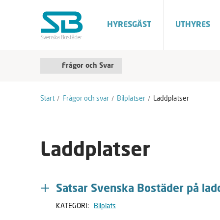
HYRESGÄST
UTHYRES
Frågor och Svar
F
A
r
v
å
m
Start
Frågor och svar
Bilplatser
Laddplatser
g
a
o
r
r
k
o
e
c
r
Laddplatser
h
a
S
v
a
r
Satsar Svenska Bostäder på laddp
KATEGORI:
Bilplats