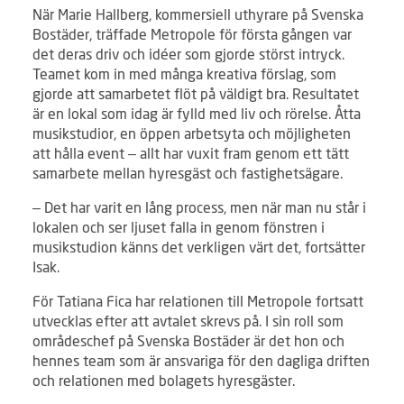
När Marie Hallberg, kommersiell uthyrare på Svenska
Bostäder, träffade Metropole för första gången var
det deras driv och idéer som gjorde störst intryck.
Teamet kom in med många kreativa förslag, som
gjorde att samarbetet flöt på väldigt bra. Resultatet
är en lokal som idag är fylld med liv och rörelse. Åtta
musikstudior, en öppen arbetsyta och möjligheten
att hålla event – allt har vuxit fram genom ett tätt
samarbete mellan hyresgäst och fastighetsägare.
– Det har varit en lång process, men när man nu står i
lokalen och ser ljuset falla in genom fönstren i
musikstudion känns det verkligen värt det, fortsätter
Isak.
För Tatiana Fica har relationen till Metropole fortsatt
utvecklas efter att avtalet skrevs på. I sin roll som
områdeschef på Svenska Bostäder är det hon och
hennes team som är ansvariga för den dagliga driften
och relationen med bolagets hyresgäster.