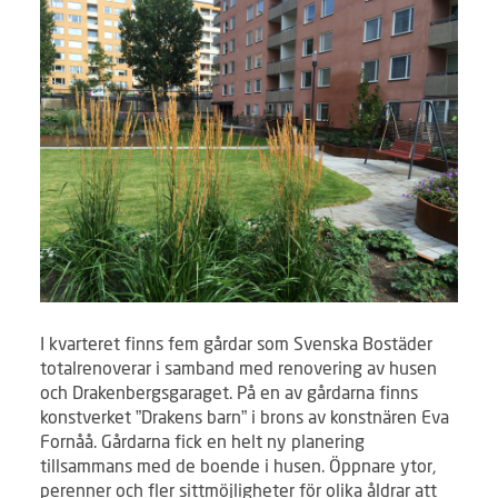
I kvarteret finns fem gårdar som Svenska Bostäder
totalrenoverar i samband med renovering av husen
och Drakenbergsgaraget. På en av gårdarna finns
konstverket ”Drakens barn” i brons av konstnären Eva
Fornåå. Gårdarna fick en helt ny planering
tillsammans med de boende i husen. Öppnare ytor,
perenner och fler sittmöjligheter för olika åldrar att