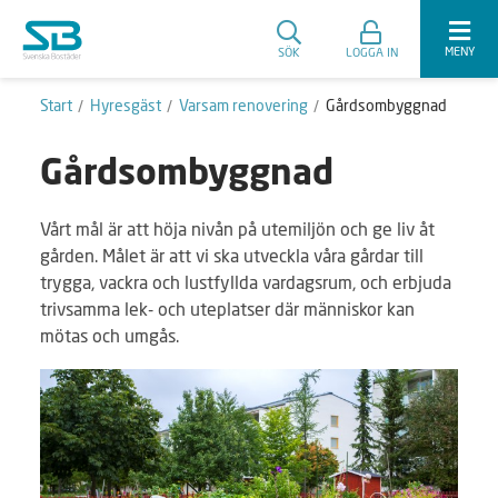
MENY
SÖK
LOGGA IN
Start
Hyresgäst
Varsam renovering
Gårdsombyggnad
Gårdsombyggnad
Vårt mål är att höja nivån på utemiljön och ge liv åt
gården. Målet är att vi ska utveckla våra gårdar till
trygga, vackra och lustfyllda vardagsrum, och erbjuda
trivsamma lek- och uteplatser där människor kan
mötas och umgås.