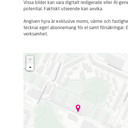
Vissa bilder kan vara digitalt redigerade eller AI‑gen
potential. Faktiskt utseende kan avvika.
Angiven hyra är exklusive moms, värme och fastighe
tecknar eget abonnemang för el samt försäkringar. 
verksamhet.
L
+
a
d
-
d
a
r
.
.
.