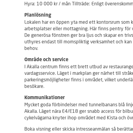
Hyra: 10 000 kr / mån Tillträde: Enligt överenskom
Planlösning
Lokalen har en öppen yta med ett kontorsrum som k
arbetsplatser eller mottagning. Här finns pentry för
De generösa fönstren ger bra ljus och skapar en triv
uthyres endast till momspliktig verksamhet och kan 
behov.
Område och service
I Akalla centrum finns ett brett utbud av restaurange
vardagsservice. Läget i markplan ger närhet till strå
parkeringsmöjligheter finns i området, vilket underl
besökare.
Kommunikationer
Mycket goda förbindelser med tunnelbanans blå linje 
Akalla. Läget nära E4/E18 ger snabb access för bilb
cykelvägarna knyter ihop området med Kista och övr
Boka visning eller skicka intresseanmälan så berättar