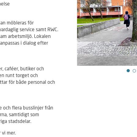
melse
an möbleras för
 vardaglig service samt RWC.
sam arbetsmiljö. Lokalen
anpassas i dialog efter
r, caféer, butiker och
ken runt torget och
ättar för både personal och
och flera busslinjer från
urna, samtidigt som
iga stadsdelar.
 vi mer.