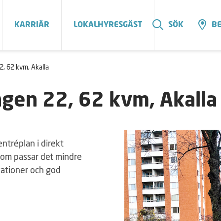
KARRIÄR
LOKALHYRESGÄST
SÖK
BE
, 62 kvm, Akalla
ngen 22, 62 kvm, Akalla
tréplan i direkt
 som passar det mindre
ikationer och god