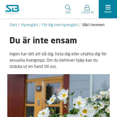
MENY
SÖK
LOGGA IN
Start
Hyresgäst
För dig som hyresgäst
Våld i hemmet
Du är inte ensam
Ingen har rätt att slå dig, hota dig eller utsätta dig för
sexuella övergrepp. Om du behöver hjälp kan du
sträcka ut en hand till oss.